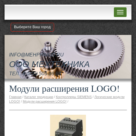
Навигац
Выберите Ваш город
INFO@MEHPRIVOD.RU
ООО МЕХТЕХНИКА
ТЕЛ.:
8 (800) 505-36-88
Модули расширения LOGO!
Главная
/
Каталог продукции
/
Контроллеры SIEMENS
/
Логические модули
LOGO!
/
Модули расширения LOGO!
/