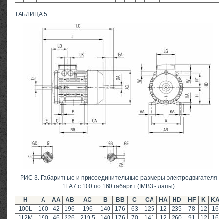
ТАБЛИЦА 5.
РИС 3. Габаритные и присоединительные размеры электродвигателя
1LA7 с 100 по 160 габарит (IMB3 - лапы)
Н
A
AA
AB
AC
B
BB
C
CA
HA
HD
HF
K
K
100L
160
42
196
196
140
176
63
125
12
235
78
12
16
112M
190
46
226
219.5
140
176
70
141
12
260
91
12
16