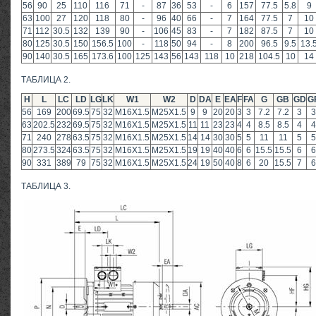
56
90
25
110
116
71
-
87
36
53
-
6
157
77.5
5.8
9
63
100
27
120
118
80
-
96
40
66
-
7
164
77.5
7
10
71
112
30.5
132
139
90
-
106
45
83
-
7
182
87.5
7
10
80
125
30.5
150
156.5
100
-
118
50
94
-
8
200
96.5
9.5
13.
90
140
30.5
165
173.6
100
125
143
56
143
118
10
218
104.5
10
14
ТАБЛИЦА 2.
Н
L
LC
LD
LG
LK
W1
W2
D
DA
E
EA
F
FA
G
GB
GD
G
56
169
200
69.5
75
32
M16X1.5
M25X1.5
9
9
20
20
3
3
7.2
7.2
3
3
63
202.5
232
69.5
75
32
M16X1.5
M25X1.5
11
11
23
23
4
4
8.5
8.5
4
4
71
240
278
63.5
75
32
M16X1.5
M25X1.5
14
14
30
30
5
5
11
11
5
5
80
273.5
324
63.5
75
32
M16X1.5
M25X1.5
19
19
40
40
6
6
15.5
15.5
6
6
90
331
389
79
75
32
M16X1.5
M25X1.5
24
19
50
40
8
6
20
15.5
7
6
ТАБЛИЦА 3.