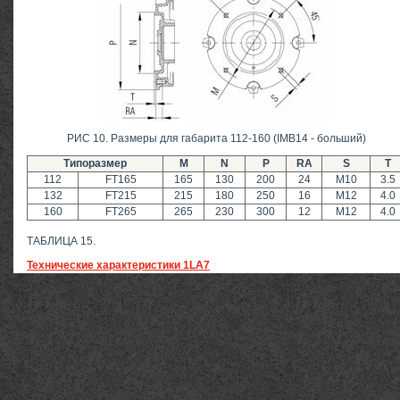
РИС 10. Размеры для габарита 112-160 (IMB14 - больший)
Типоразмер
M
N
P
RA
S
T
112
FT165
165
130
200
24
M10
3.5
132
FT215
215
180
250
16
M12
4.0
160
FT265
265
230
300
12
M12
4.0
ТАБЛИЦА 15.
Технические характеристики 1LA7