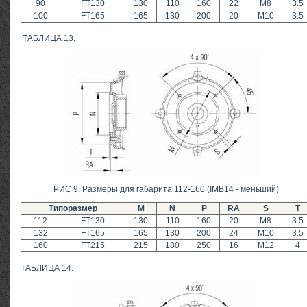
90
FT130
130
110
160
22
M8
3.5
100
FT165
165
130
200
20
M10
3.5
ТАБЛИЦА 13.
РИС 9. Размеры для габарита 112-160 (IMB14 - меньший)
Типоразмер
M
N
P
RA
S
T
112
FT130
130
110
160
20
M8
3.5
132
FT165
165
130
200
24
M10
3.5
160
FT215
215
180
250
16
M12
4
ТАБЛИЦА 14.