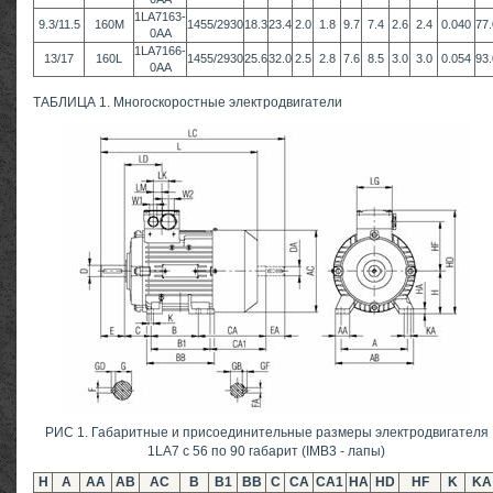
1LA7163-
9.3/11.5
160M
1455/2930
18.3
23.4
2.0
1.8
9.7
7.4
2.6
2.4
0.040
77.
0AA
1LA7166-
13/17
160L
1455/2930
25.6
32.0
2.5
2.8
7.6
8.5
3.0
3.0
0.054
93.
0AA
ТАБЛИЦА 1. Многоскоростные электродвигатели
РИС 1. Габаритные и присоединительные размеры электродвигателя
1LA7 с 56 по 90 габарит (IMB3 - лапы)
Н
A
AA
AB
AC
B
B1
BB
C
CA
CA1
HA
HD
HF
K
KA