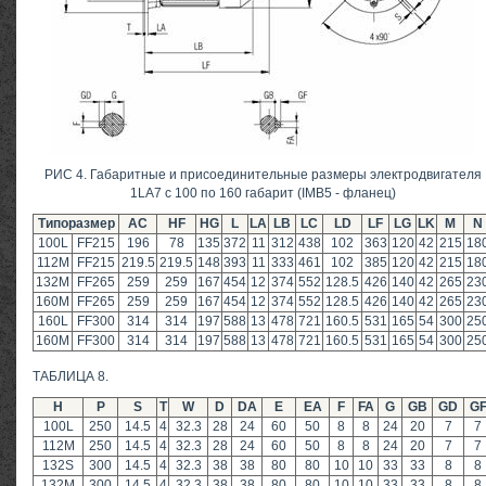
РИС 4. Габаритные и присоединительные размеры электродвигателя
1LA7 с 100 по 160 габарит (IMB5 - фланец)
Типоразмер
AC
HF
HG
L
LA
LB
LC
LD
LF
LG
LK
M
N
100L
FF215
196
78
135
372
11
312
438
102
363
120
42
215
18
112M
FF215
219.5
219.5
148
393
11
333
461
102
385
120
42
215
18
132M
FF265
259
259
167
454
12
374
552
128.5
426
140
42
265
23
160M
FF265
259
259
167
454
12
374
552
128.5
426
140
42
265
23
160L
FF300
314
314
197
588
13
478
721
160.5
531
165
54
300
25
160M
FF300
314
314
197
588
13
478
721
160.5
531
165
54
300
25
ТАБЛИЦА 8.
Н
P
S
T
W
D
DA
E
EA
F
FA
G
GB
GD
G
100L
250
14.5
4
32.3
28
24
60
50
8
8
24
20
7
7
112M
250
14.5
4
32.3
28
24
60
50
8
8
24
20
7
7
132S
300
14.5
4
32.3
38
38
80
80
10
10
33
33
8
8
132M
300
14.5
4
32.3
38
38
80
80
10
10
33
33
8
8