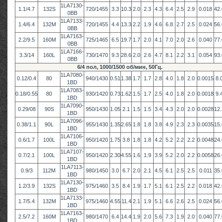
1LA7130-
1.1/4.7
132S
720/1455
3.3
10.3
2.0
2.3
4.3
6.4
2.5
2.9
0.018
42.
0BB
1LA7133-
1.4/6.4
132M
720/1455
4.4
13.3
2.2
1.9
4.6
6.8
2.7
2.5
0.024
56.
0BB
1LA7163-
2.2/9.5
160M
725/1465
6.5
19.7
1.7
2.0
4.1
7.0
2.0
2.6
0.040
77.
0BB
1LA7166-
3.3/14
160L
730/1470
9.3
28.6
2.0
2.6
4.7
8.1
2.2
3.1
0.054
93.
0BB
6/4 пол, 1000/1500 об/мин, 50Гц.
1LA7080-
0.12/0.4
80
940/1430
0.51
1.38
1.7
1.7
2.8
4.0
1.8
2.0
0.0015
8.
1BD
1LA7083-
0.18/0.55
80
930/1420
0.73
1.62
1.5
1.7
2.5
4.0
1.8
2.0
0.0018
9.
1BD
1LA7090-
0.29/08
90S
950/1430
1.05
2.1
1.5
1.5
3.4
4.3
2.0
2.0
0.0028
12.
1BD
1LA7096-
0.38/1.1
90L
955/1430
1.35
2.65
1.8
1.8
3.8
4.9
2.3
2.3
0.0035
15.
1BD
1LA7106-
0.6/1.7
100L
950/1420
1.75
3.8
1.8
1.8
4.2
5.2
2.2
2.2
0.0048
24.
1BD
1LA7107-
0.7/2.1
100L
950/1420
2.30
4.55
1.6
1.9
3.9
5.2
2.0
2.2
0.0058
26.
1BD
1LA7113-
0.9/3
112M
980/1450
3.0
6.7
2.0
2.1
4.5
6.1
2.5
2.5
0.011
35.
1BD
1LA7130-
1.2/3.9
132S
975/1460
3.5
8.4
1.9
1.7
5.1
6.1
2.5
2.2
0.018
42.
1BD
1LA7133-
1.7/5.4
132M
975/1460
4.55
11.4
2.1
1.9
5.1
6.6
2.6
2.5
0.024
56.
1BD
1LA7163-
2.5/7.2
160M
980/1470
6.4
14.4
1.9
2.0
5.6
7.3
1.9
2.0
0.040
77.
1BD