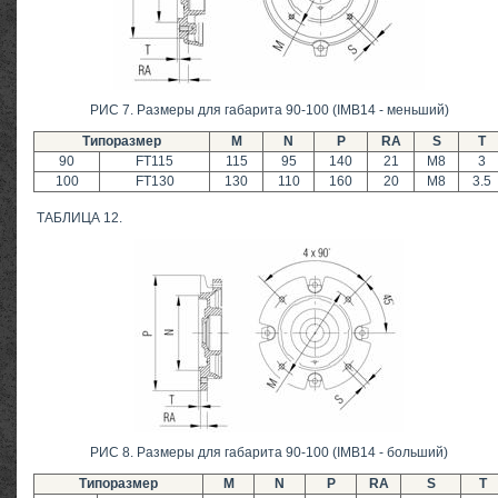
РИС 7. Размеры для габарита 90-100 (IMB14 - меньший)
Типоразмер
M
N
P
RA
S
T
90
FT115
115
95
140
21
M8
3
100
FT130
130
110
160
20
M8
3.5
ТАБЛИЦА 12.
РИС 8. Размеры для габарита 90-100 (IMB14 - больший)
Типоразмер
M
N
P
RA
S
T