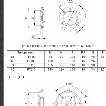
РИС 6. Размеры для габарита 56-80 (IMB14 -больший)
Типоразмер
M
N
P
RA
S
T
56
FT85
85
70
105
16
M6
2.5
63
FT100
100
80
120
16
M6
3
71
FT115
115
95
140
16
M8
3
80
FT130
130
110
160
16
M8
3,5
ТАБЛИЦА 11.