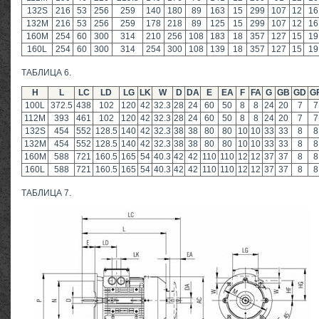
132S
216
53
256
259
140
180
89
163
15
299
107
12
16
132M
216
53
256
259
178
218
89
125
15
299
107
12
16
160M
254
60
300
314
210
256
108
183
18
357
127
15
19
160L
254
60
300
314
254
300
108
139
18
357
127
15
19
ТАБЛИЦА 6.
Н
L
LC
LD
LG
LK
W
D
DA
E
EA
F
FA
G
GB
GD
G
100L
372.5
438
102
120
42
32.3
28
24
60
50
8
8
24
20
7
7
112M
393
461
102
120
42
32.3
28
24
60
50
8
8
24
20
7
7
132S
454
552
128.5
140
42
32.3
38
38
80
80
10
10
33
33
8
8
132M
454
552
128.5
140
42
32.3
38
38
80
80
10
10
33
33
8
8
160M
588
721
160.5
165
54
40.3
42
42
110
110
12
12
37
37
8
8
160L
588
721
160.5
165
54
40.3
42
42
110
110
12
12
37
37
8
8
ТАБЛИЦА 7.