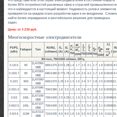
что представители этой серии электродвигателей в состоянии покрыть
более 95% потребностей различных сфер и отраслей промышленности
что и наблюдается в настоящий момент. Надежность узлов и элементов
проверяется на каждом этапе разработки идеи и ее внедрении. Сложно
найти более оправданное и рентабельное решение для приводных
задач.
Цена: от 3 230 руб.
Многоскоростные электродвигатели
J,(
P1/P2,
N1/N2,
I1,
I2,
M
Габарит
Тип
)
(кВт)
(об/мин)
(А)
(А)
(кг
750
750
1500
750
1500
1500
8/4 пол, 750/1500 об/мин, 50Гц.
1LA7080-
0.1/0,5
80
680/1375
0.57
1.28
1.4
1.7
2.3
4.1
1.7
1.8
0.0015
8.
0BB
1LA7083-
0.15/0.7
80
685/1380
0.77
1.76
1.4
1.8
2.4
4.2
1.7
1.8
0.0018
9.
0BB
1LA7090-
0.22/1
90S
695/1370
1.25
2.4
1.3
1.5
2.4
3.7
1.8
2.0
0.0028
12.
0BB
1LA7096-
0.33/1.5
90L
700/1380
1.8
3.3
1.5
1.8
2.6
4.2
1.8
2.0
0.0035
15.
0BB
1LA7106-
0.5/2
100L
700/1400
2.5
4.25
1.1
1.9
3.1
5.2
1.8
2.1
0.0048
24.
0BB
1LA7107-
0.65/2.5
100L
700/1400
2.8
5.3
1.1
1.9
3.1
5.4
1.8
2.1
0.0058
26.
0BB
1LA7113-
0.9/3.6
112M
710/1435
4.5
8.0
1.6
2.6
3.2
6.5
2.4
2.6
0.011
31.
0BB