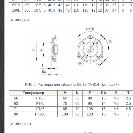
160M
350
18.5
5
40.3
42
42
110
110
12
12
37
37
8
8
160L
350
18.5
5
40.3
42
42
110
110
12
12
37
37
8
8
ТАБЛИЦА 9.
РИС 5. Размеры для габарита 56-80 (IMB14 - меньший)
Типоразмер
M
N
P
RA
S
T
56
FT65
65
50
80
16
M5
2.5
63
FT75
75
60
90
14
M5
2.5
71
FT85
85
70
105
16
M6
2.5
80
FT100
100
80
120
16
M6
3
ТАБЛИЦА 10.