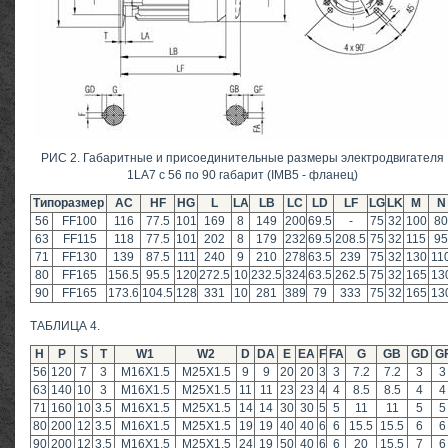
РИС 2. Габаритные и присоединительные размеры электродвигателя
1LA7 с 56 по 90 габарит (IMB5 - фланец)
Типоразмер
AC
HF
HG
L
LA
LB
LC
LD
LF
LG
LK
M
N
56
FF100
116
77.5
101
169
8
149
200
69.5
-
75
32
100
80
63
FF115
118
77.5
101
202
8
179
232
69.5
208.5
75
32
115
95
71
FF130
139
87.5
111
240
9
210
278
63.5
239
75
32
130
11
80
FF165
156.5
95.5
120
272.5
10
232.5
324
63.5
262.5
75
32
165
13
90
FF165
173.6
104.5
128
331
10
281
389
79
333
75
32
165
13
ТАБЛИЦА 4.
Н
P
S
T
W1
W2
D
DA
E
EA
F
FA
G
GB
GD
G
56
120
7
3
M16X1.5
M25X1.5
9
9
20
20
3
3
7.2
7.2
3
3
63
140
10
3
M16X1.5
M25X1.5
11
11
23
23
4
4
8.5
8.5
4
4
71
160
10
3.5
M16X1.5
M25X1.5
14
14
30
30
5
5
11
11
5
5
80
200
12
3.5
M16X1.5
M25X1.5
19
19
40
40
6
6
15.5
15.5
6
6
90
200
12
3.5
M16X1.5
M25X1.5
24
19
50
40
6
6
20
15.5
7
6