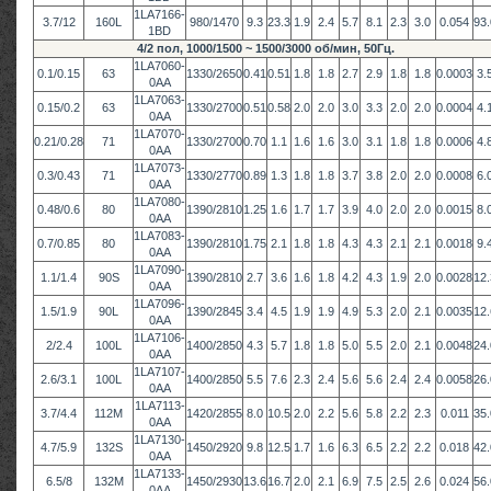
1LA7166-
3.7/12
160L
980/1470
9.3
23.3
1.9
2.4
5.7
8.1
2.3
3.0
0.054
93.
1BD
4/2 пол, 1000/1500 ~ 1500/3000 об/мин, 50Гц.
1LA7060-
0.1/0.15
63
1330/2650
0.41
0.51
1.8
1.8
2.7
2.9
1.8
1.8
0.0003
3.
0AA
1LA7063-
0.15/0.2
63
1330/2700
0.51
0.58
2.0
2.0
3.0
3.3
2.0
2.0
0.0004
4.
0AA
1LA7070-
0.21/0.28
71
1330/2700
0.70
1.1
1.6
1.6
3.0
3.1
1.8
1.8
0.0006
4.
0AA
1LA7073-
0.3/0.43
71
1330/2770
0.89
1.3
1.8
1.8
3.7
3.8
2.0
2.0
0.0008
6.
0AA
1LA7080-
0.48/0.6
80
1390/2810
1.25
1.6
1.7
1.7
3.9
4.0
2.0
2.0
0.0015
8.
0AA
1LA7083-
0.7/0.85
80
1390/2810
1.75
2.1
1.8
1.8
4.3
4.3
2.1
2.1
0.0018
9.
0AA
1LA7090-
1.1/1.4
90S
1390/2810
2.7
3.6
1.6
1.8
4.2
4.3
1.9
2.0
0.0028
12.
0AA
1LA7096-
1.5/1.9
90L
1390/2845
3.4
4.5
1.9
1.9
4.9
5.3
2.0
2.1
0.0035
12.
0AA
1LA7106-
2/2.4
100L
1400/2850
4.3
5.7
1.8
1.8
5.0
5.5
2.0
2.1
0.0048
24.
0AA
1LA7107-
2.6/3.1
100L
1400/2850
5.5
7.6
2.3
2.4
5.6
5.6
2.4
2.4
0.0058
26.
0AA
1LA7113-
3.7/4.4
112M
1420/2855
8.0
10.5
2.0
2.2
5.6
5.8
2.2
2.3
0.011
35.
0AA
1LA7130-
4.7/5.9
132S
1450/2920
9.8
12.5
1.7
1.6
6.3
6.5
2.2
2.2
0.018
42.
0AA
1LA7133-
6.5/8
132M
1450/2930
13.6
16.7
2.0
2.1
6.9
7.5
2.5
2.6
0.024
56.
0AA